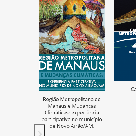
cas de
ação e
mento da
dental - a
C
 Manaus
Região Metropolitana de
Manaus e Mudanças
Climáticas: experiência
participativa no município
de Novo Airão/AM.