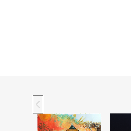
Encontro Nacional de
solução para desafios 
Comitês de Bacias
Amazônia, diz ONU-
Hidrográficas em 2022
HABITAT
1 de novembro de 2019
17 de setembro d
2019
LEIA MAIS
LEIA MAIS