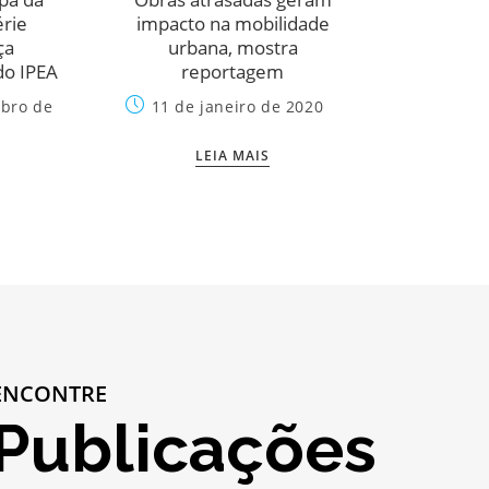
érie
impacto na mobilidade
debatem 
ça
urbana, mostra
regiões m
do IPEA
reportagem
em 
bro de
11 de janeiro de 2020
15 de
LEIA MAIS
S
LE
ENCONTRE
Publicações