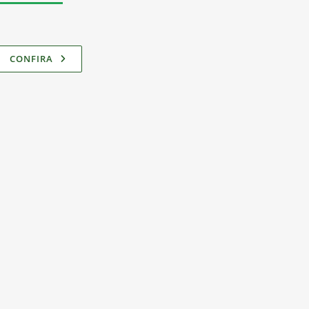
CONFIRA
Boletim nº 01/2014
Carta das Ciências do
Amazonas