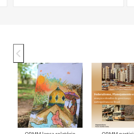
a
ORMM lança relatório
ORMM partici