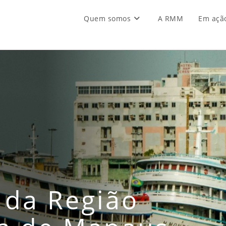
Quem somos
A RMM
Em açã
 da Região