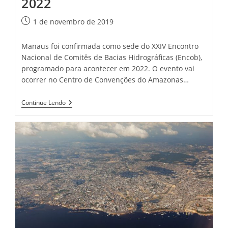
2022
Post
1 de novembro de 2019
publicado:
Manaus foi confirmada como sede do XXIV Encontro
Nacional de Comitês de Bacias Hidrográficas (Encob),
programado para acontecer em 2022. O evento vai
ocorrer no Centro de Convenções do Amazonas…
Manaus
Continue Lendo
Vai
Sediar
Encontro
Nacional
De
Comitês
De
Bacias
Hidrográficas
Em
2022