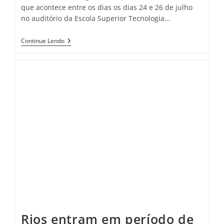
que acontece entre os dias os dias 24 e 26 de julho
no auditório da Escola Superior Tecnologia…
FVA
Continue Lendo
Lança
Notas
Técnicas
Sobre
A
Região
Metropolitana
De
Manaus
Rios entram em período de