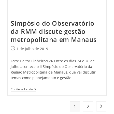
Simpósio do Observatório
da RMM discute gestão
metropolitana em Manaus
Post
1 de julho de 2019
publicado:
Foto: Heitor Pinheiro/FVA Entre os dias 24 e 26 de
julho acontece o II Simpósio do Observatório da
Região Metropolitana de Manaus, que vai discutir
temas como planejamento e gestão…
Simpósio
Continue Lendo
Do
Observatório
Da
RMM
1
2
Ir para
Discute
Gestão