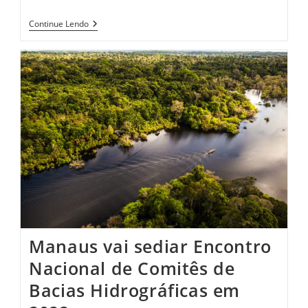
Pesquisadores
Continue Lendo
Latinos
Debatem
A
Gestão
De
Regiões
Metropolitanas
Em
Brasília
Manaus vai sediar Encontro
Nacional de Comitês de
Bacias Hidrográficas em