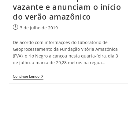
vazante e anunciam o início
do verão amazônico
Post
3 de julho de 2019
publicado:
De acordo com informações do Laboratório de
Geoprocessamento da Fundação Vitória Amazônica
(FVA), o rio Negro alcançou nesta quarta-feira, dia 3
de julho, a marca de 29,28 metros na régua…
Rios
Continue Lendo
Entram
Em
Período
De
Vazante
E
Anunciam
O
Início
Do
Verão
Amazônico