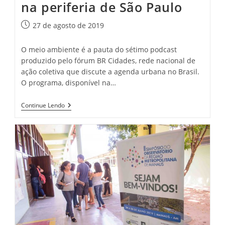
na periferia de São Paulo
Post
27 de agosto de 2019
publicado:
O meio ambiente é a pauta do sétimo podcast
produzido pelo fórum BR Cidades, rede nacional de
ação coletiva que discute a agenda urbana no Brasil.
O programa, disponível na…
Podcast
Continue Lendo
Discute
Questão
Ambiental
Na
Amazônia
E
Na
Periferia
De
São
Paulo