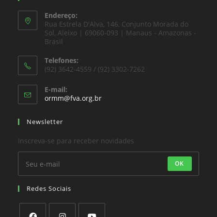
Endereço:
Rua Estrela D'Alva, 146, Conjunto Morada do
Sol, Aleixo | 69060-093 | Manaus - Amazonas -
Brasil
Telefones:
(92) 3642-4559 / (92) 3302-7262
E-mail:
ormm@fva.org.br
Newsletter
Inscreva-se para receber novidades
OK
Redes Sociais