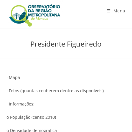
Ir
para
Menu
o
conteúdo
Presidente Figueiredo
· Mapa
· Fotos (quantas couberem dentre as disponíveis)
· Informações:
o População (censo 2010)
o Densidade demográfica