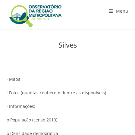
Ir
para
Menu
o
conteúdo
Silves
· Mapa
· Fotos (quantas couberem dentre as disponíveis)
· Informações:
o População (censo 2010)
o Densidade demográfica