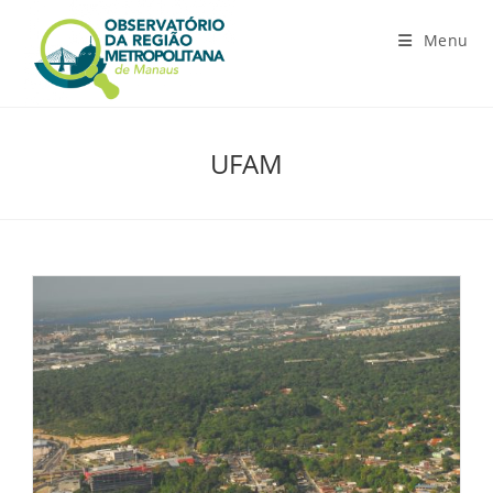
Ir
para
Menu
o
conteúdo
UFAM